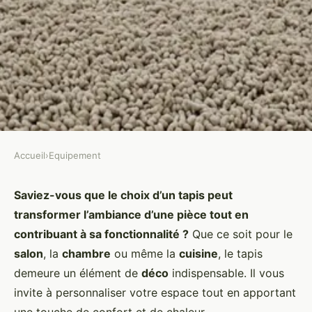
Accueil
›
Equipement
EQUIPEMENT
Comment choisir le bon type de
Saviez-vous que le choix d’un tapis peut
transformer l’ambiance d’une pièce tout en
tapis pour les pièces à fort
contribuant à sa fonctionnalité ?
Que ce soit pour le
passage ?
salon
, la
chambre
ou même la
cuisine
, le tapis
demeure un élément de
déco
indispensable. Il vous
Sarah
•
20 décembre 2024
•
6 min de lecture
invite à personnaliser votre espace tout en apportant