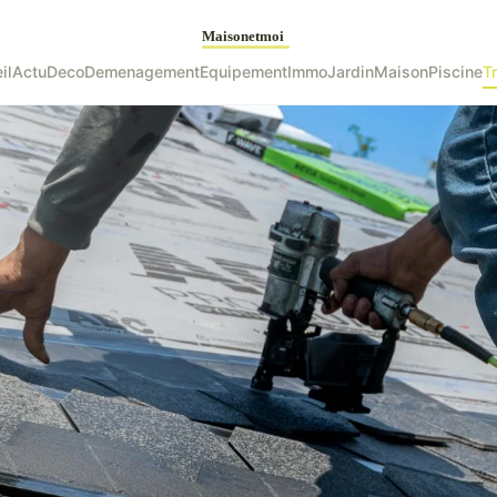
il
Actu
Deco
Demenagement
Equipement
Immo
Jardin
Maison
Piscine
T