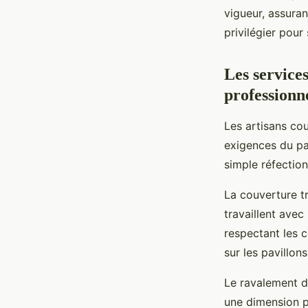
vigueur, assuran
Sarah
•
20 novembre 2025
•
7 min de lecture
privilégier pour
Les service
professionne
Les artisans cou
exigences du pat
simple réfectio
La couverture tr
travaillent avec
respectant les c
sur les pavillon
Le ravalement de
une dimension pa