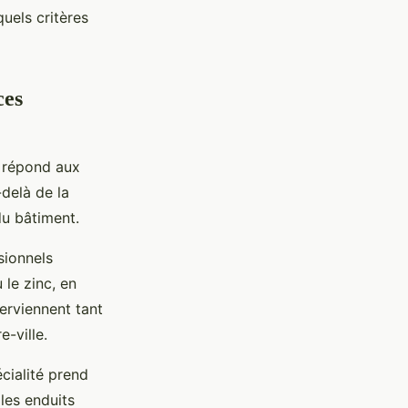
quels critères
ces
 répond aux
-delà de la
du bâtiment.
sionnels
 le zinc, en
terviennent tant
-ville.
écialité prend
 les enduits