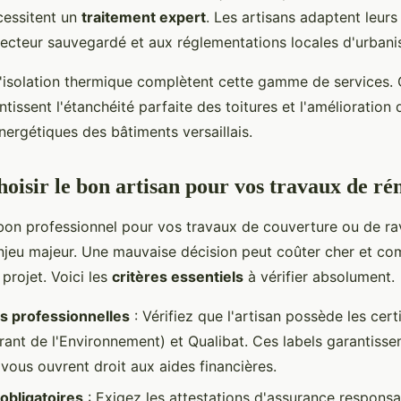
cessitent un
traitement expert
. Les artisans adaptent leur
secteur sauvegardé et aux réglementations locales d'urbani
 l'isolation thermique complètent cette gamme de services. 
tissent l'étanchéité parfaite des toitures et l'amélioration 
ergétiques des bâtiments versaillais.
isir le bon artisan pour vos travaux de ré
 bon professionnel pour vos travaux de couverture ou de r
njeu majeur. Une mauvaise décision peut coûter cher et co
 projet. Voici les
critères essentiels
à vérifier absolument.
ns professionnelles
: Vérifiez que l'artisan possède les cert
ant de l'Environnement) et Qualibat. Ces labels garantisse
vous ouvrent droit aux aides financières.
obligatoires
: Exigez les attestations d'assurance responsabi