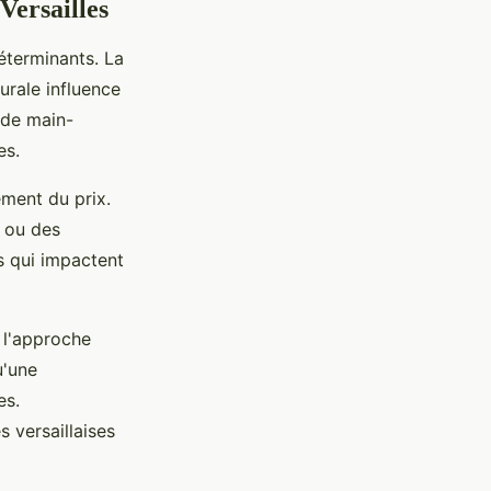
Versailles
déterminants. La
urale influence
 de main-
es.
ement du prix.
e ou des
s qui impactent
 l'approche
u'une
es.
s versaillaises