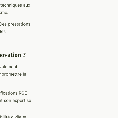
s techniques aux
sme.
Ces prestations
des
novation ?
avalement
mpromettre la
ifications RGE
nt son expertise
lité civile et