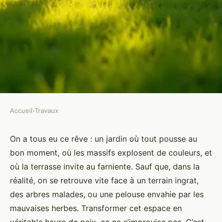
Accueil
›
Travaux
TRAVAUX
Votre projet de paysagiste à
On a tous eu ce rêve : un jardin où tout pousse au
bon moment, où les massifs explosent de couleurs, et
Saint-Genest-d'Ambière sans
où la terrasse invite au farniente. Sauf que, dans la
tracas
réalité, on se retrouve vite face à un terrain ingrat,
des arbres malades, ou une pelouse envahie par les
Auberte
•
06/03/2026 12:47
•
11 min de lecture
mauvaises herbes. Transformer cet espace en