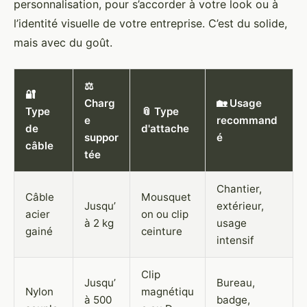
personnalisation, pour s’accorder à votre look ou à
l’identité visuelle de votre entreprise. C’est du solide,
mais avec du goût.
⚖️
🔐
Charg
🏡 Usage
Type
📎 Type
e
recommand
de
d'attache
suppor
é
câble
tée
Chantier,
Câble
Mousquet
Jusqu’
extérieur,
acier
on ou clip
à 2 kg
usage
gainé
ceinture
intensif
Clip
Jusqu’
Bureau,
Nylon
magnétiqu
à 500
badge,