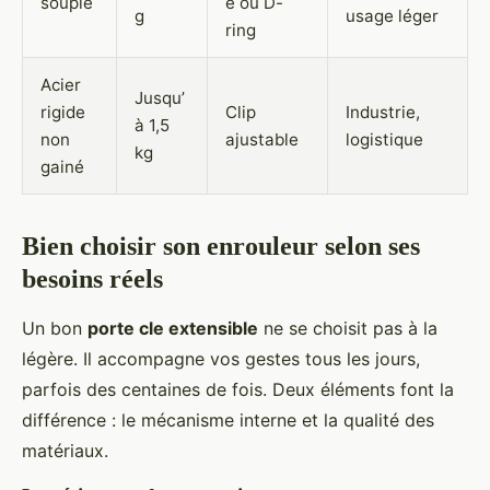
souple
e ou D-
g
usage léger
ring
Acier
Jusqu’
rigide
Clip
Industrie,
à 1,5
non
ajustable
logistique
kg
gainé
Bien choisir son enrouleur selon ses
besoins réels
Un bon
porte cle extensible
ne se choisit pas à la
légère. Il accompagne vos gestes tous les jours,
parfois des centaines de fois. Deux éléments font la
différence : le mécanisme interne et la qualité des
matériaux.