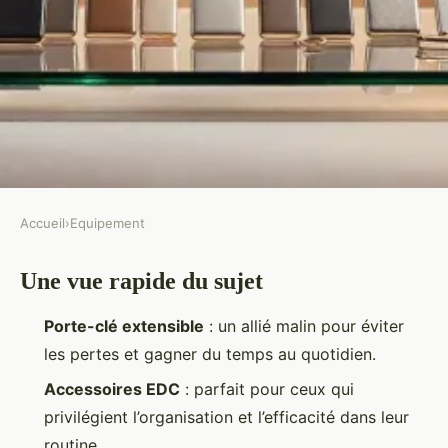
Accueil
›
Equipement
EQUIPEMENT
Une vue rapide du sujet
Top 5 porte-clés extensibles à
découvrir et acheter en 2023
Porte-clé extensible
: un allié malin pour éviter
les pertes et gagner du temps au quotidien.
Fabien
•
31/03/2026 08:46
•
9 min de lecture
Accessoires EDC
: parfait pour ceux qui
privilégient l’organisation et l’efficacité dans leur
routine.