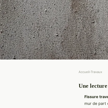
Accueil
›
Travaux
TRAVAUX
Une lecture
Guide complet pour tr
Fissure trav
traversante avec succ
mur de part 