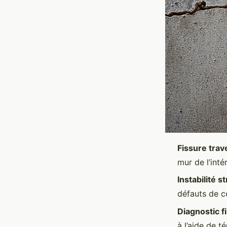
Fissure trav
mur de l’inté
Instabilité s
défauts de c
Diagnostic f
à l’aide de t