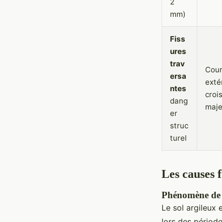
2
mm)
Fiss
ures
trav
Cour
ersa
exté
ntes
croi
dang
maje
er
struc
turel
Les causes f
Phénomène de r
Le sol argileux e
lors des périod