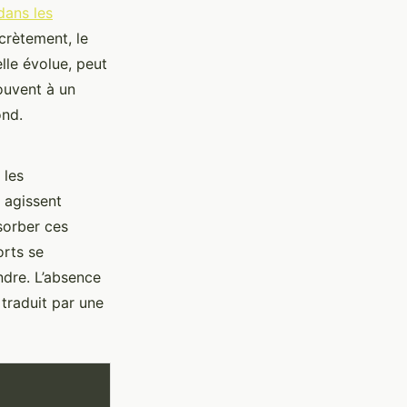
dans les
crètement, le
lle évolue, peut
ouvent à un
ond.
 les
i agissent
sorber ces
orts se
ndre. L’absence
 traduit par une