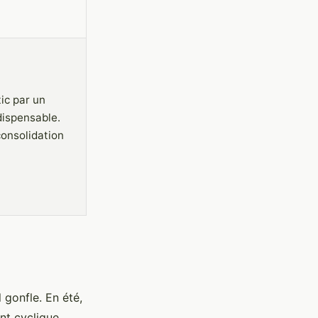
ic par un
dispensable.
consolidation
l gonfle. En été,
nt cyclique