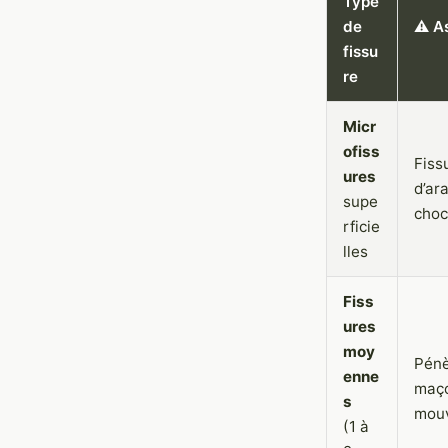
Type
de
⚠️ A
fissu
re
Micr
ofiss
Fiss
ures
d’ar
supe
choc
rficie
lles
Fiss
ures
moy
Pénè
enne
maço
s
mouv
(1 à