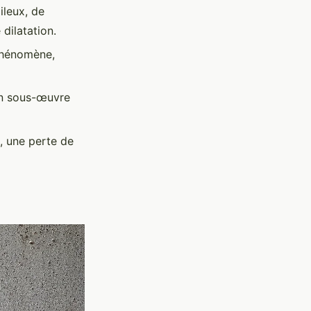
ileux, de
dilatation.
 phénomène,
 en sous-œuvre
s, une perte de