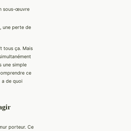
 en sous-œuvre
s, une perte de
ît tous ça. Mais
t simultanément
us une simple
. Comprendre ce
Y a de quoi
agir
n mur porteur. Ce