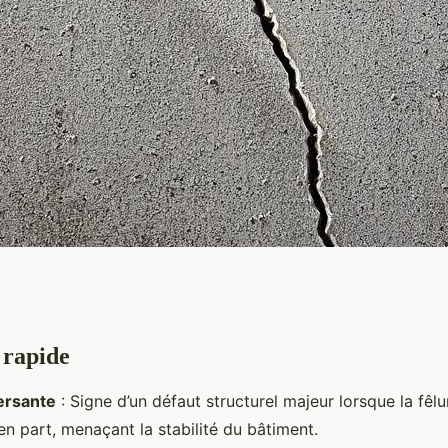
 rapide
aiter la fissure
ersante
: Signe d’un défaut structurel majeur lorsque la fêlu
ès
en part, menaçant la stabilité du bâtiment.