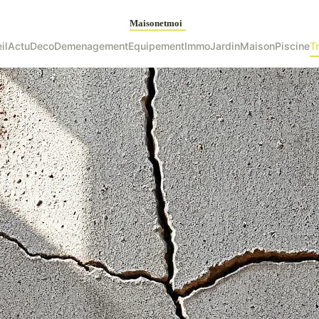
il
Actu
Deco
Demenagement
Equipement
Immo
Jardin
Maison
Piscine
T