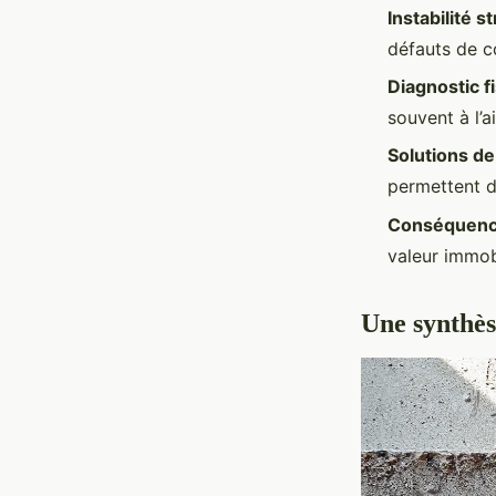
Instabilité s
Auberte
•
17/03/2026 10:58
•
12 min de lecture
défauts de c
Diagnostic f
souvent à l’
Solutions de
permettent de
Conséquence
valeur immobi
Une synthès