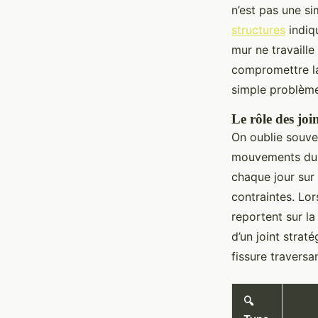
n’est pas une sim
structures
indiq
mur ne travaille
compromettre la
simple problème 
Le rôle des joi
On oublie souven
mouvements du so
chaque jour sur 
contraintes. Lo
reportent sur la
d’un joint straté
fissure traversa
🔍